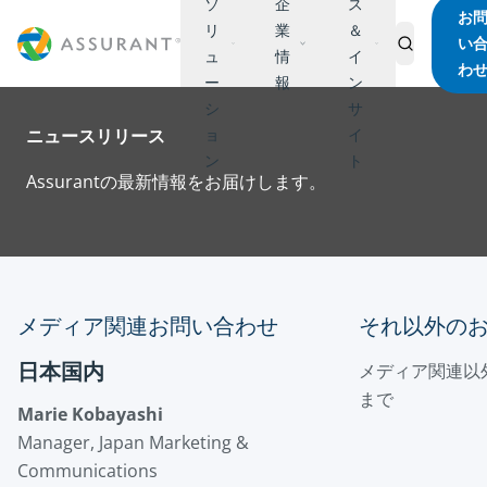
ソ
企
ス
お
リ
業
＆
い
ュ
情
イ
わ
ー
報
ン
シ
サ
ニュースリリース
ョ
イ
ン
ト
Assurantの最新情報をお届けします。
メディア関連お問い合わせ
それ以外の
日本国内
メディア関連以
まで
Marie Kobayashi
Manager, Japan Marketing &
Communications