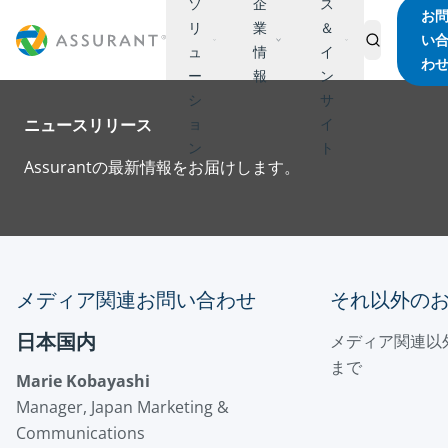
ソ
企
ス
お
リ
業
＆
い
ュ
情
イ
わ
ー
報
ン
シ
サ
ニュースリリース
ョ
イ
ン
ト
Assurantの最新情報をお届けします。
メディア関連お問い合わせ
それ以外の
日本国内
メディア関連以
まで
Marie Kobayashi
Manager, Japan Marketing &
Communications